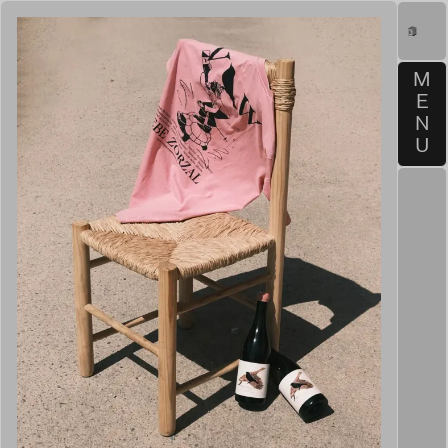
M
E
N
U