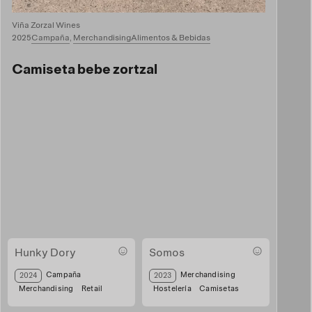
Viña Zorzal Wines
2025
Campaña
,
Merchandising
Alimentos & Bebidas
Camiseta bebe zortzal
Hunky Dory
Somos
Hunky Tote
camiseta somos
Campaña
Merchandising
2024
2023
Merchandising
Retail
Hostelería
Camisetas