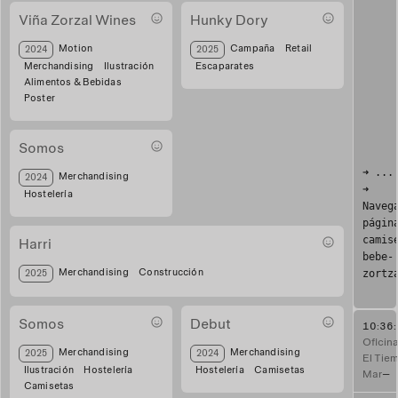
Viña Zorzal Wines
Hunky Dory
BebeZorzal
Escaparate atardecer
Motion
Campaña
Retail
2024
2025
Merchandising
Ilustración
Escaparates
Alimentos & Bebidas
Poster
Somos
➜ ...
pin somos
Merchandising
2024
➜
Hostelería
Naveg
págin
camis
Harri
bebe-
navidad harri
zortz
Merchandising
Construcción
2025
Somos
Debut
10:36
Oficin
camiseta s
Cmiseta Gilda
Merchandising
Merchandising
2025
2024
El Tie
Ilustración
Hostelería
Hostelería
Camisetas
Mar
—
Camisetas