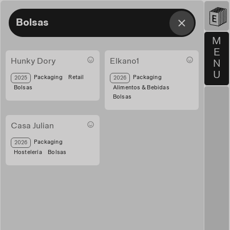
Bolsas
M
E
Hunky Dory
Elkano1
N
U
hunky bolsas
bolsa-elkano
Packaging
Retail
Packaging
2025
2026
Bolsas
Alimentos & Bebidas
Bolsas
Casa Julian
Bolsa de papel - casa Julian
Packaging
2026
Hostelería
Bolsas