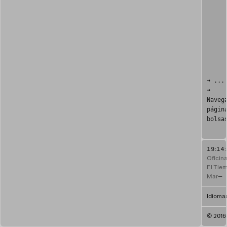
➜ ...
➜
Naveg
págin
bolsa
19:14
Oficin
El Tie
Mar
—
Idiomas
© 2016