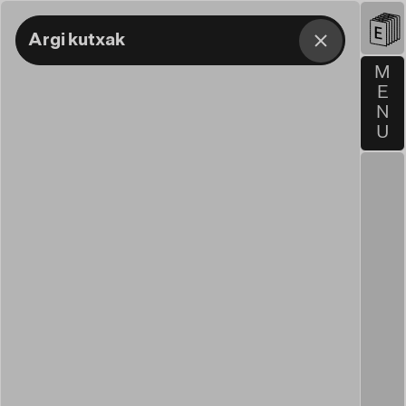
Argi kutxak
M
E
N
U